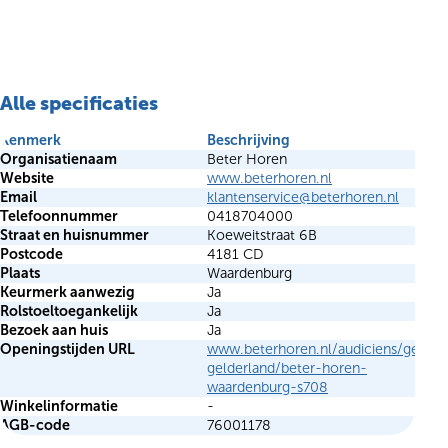
Alle specificaties
Kenmerk
Beschrijving
Organisatienaam
Beter Horen
Website
www.beterhoren.nl
Email
klantenservice@beterhoren.nl
Telefoonnummer
0418704000
Straat en huisnummer
Koeweitstraat 6B
Postcode
4181 CD
Plaats
Waardenburg
Keurmerk aanwezig
Ja
Rolstoeltoegankelijk
Ja
Bezoek aan huis
Ja
Openingstijden URL
www.beterhoren.nl/audiciens/gehoo
gelderland/beter-horen-
waardenburg-s708
Winkelinformatie
-
AGB-code
76001178