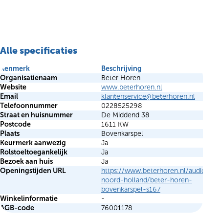
Alle specificaties
Kenmerk
Beschrijving
Organisatienaam
Beter Horen
Website
www.beterhoren.nl
Email
klantenservice@beterhoren.nl
Telefoonnummer
0228525298
Straat en huisnummer
De Middend 38
Postcode
1611 KW
Plaats
Bovenkarspel
Keurmerk aanwezig
Ja
Rolstoeltoegankelijk
Ja
Bezoek aan huis
Ja
Openingstijden URL
https://www.beterhoren.nl/audicien
noord-holland/beter-horen-
bovenkarspel-s167
Winkelinformatie
-
AGB-code
76001178