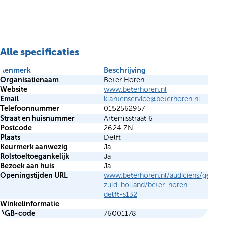
Alle specificaties
Kenmerk
Beschrijving
Organisatienaam
Beter Horen
Website
www.beterhoren.nl
Email
klantenservice@beterhoren.nl
Telefoonnummer
0152562957
Straat en huisnummer
Artemisstraat 6
Postcode
2624 ZN
Plaats
Delft
Keurmerk aanwezig
Ja
Rolstoeltoegankelijk
Ja
Bezoek aan huis
Ja
Openingstijden URL
www.beterhoren.nl/audiciens/gehoo
zuid-holland/beter-horen-
delft-s132
Winkelinformatie
-
AGB-code
76001178