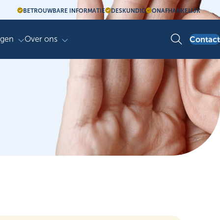
BETROUWBARE INFORMATIE
DESKUNDIG
ONAFHANKELIJK
agen
Over ons
Contact