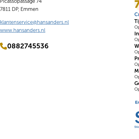
Picassopassage 74
7811 DP, Emmen
Cr
Ti
klantenservice@hansanders.nl
Op
www.hansanders.nl
I
Op
0882745536
W
Op
P
Op
M
Op
G
Op