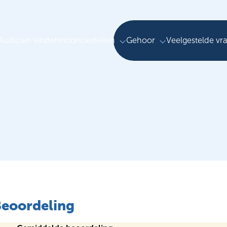
Audicien vinden
Hoortoestellen
Gehoor
Veelgestelde vr
Beoordeling