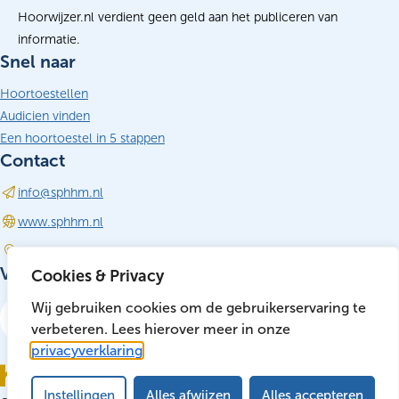
Hoorwijzer.nl verdient geen geld aan het publiceren van
informatie.
Snel naar
Hoortoestellen
Audicien vinden
Een hoortoestel in 5 stappen
Contact
info@sphhm.nl
(opent in nieuw tabblad)
www.sphhm.nl
Driebergen-Rijsenburg
Volg ons
Cookies & Privacy
LinkedIn
Wij gebruiken cookies om de gebruikerservaring te
(opent in nieuw tabblad)
verbeteren. Lees hierover meer in onze
privacyverklaring
Instellingen
Alles afwijzen
Alles accepteren