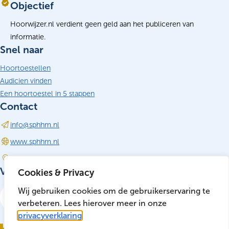
Objectief
Hoorwijzer.nl verdient geen geld aan het publiceren van
informatie.
Snel naar
Hoortoestellen
Audicien vinden
Een hoortoestel in 5 stappen
Contact
info@sphhm.nl
(opent in nieuw tabblad)
www.sphhm.nl
Driebergen-Rijsenburg
Volg ons
Cookies & Privacy
LinkedIn
Wij gebruiken cookies om de gebruikerservaring te
(opent in nieuw tabblad)
verbeteren. Lees hierover meer in onze
privacyverklaring