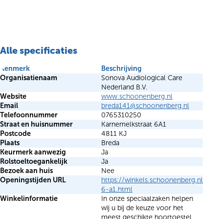
Alle specificaties
Kenmerk
Beschrijving
Organisatienaam
Sonova Audiological Care
Nederland B.V.
Website
www.schoonenberg.nl
Email
breda141@schoonenberg.nl
Telefoonnummer
0765310250
Straat en huisnummer
Karnemelkstraat 6A1
Postcode
4811 KJ
Plaats
Breda
Keurmerk aanwezig
Ja
Rolstoeltoegankelijk
Ja
Bezoek aan huis
Nee
Openingstijden URL
https://winkels.schoonenberg.nl/bre
6-a1.html
Winkelinformatie
In onze speciaalzaken helpen
wij u bij de keuze voor het
meest geschikte hoortoestel