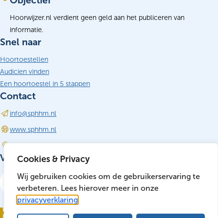
Objectief
Hoorwijzer.nl verdient geen geld aan het publiceren van
informatie.
Snel naar
Hoortoestellen
Audicien vinden
Een hoortoestel in 5 stappen
Contact
info@sphhm.nl
(opent in nieuw tabblad)
www.sphhm.nl
Driebergen-Rijsenburg
Volg ons
Cookies & Privacy
LinkedIn
Wij gebruiken cookies om de gebruikerservaring te
(opent in nieuw tabblad)
verbeteren. Lees hierover meer in onze
privacyverklaring