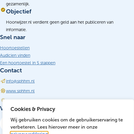
gezamenlijk.
Objectief
Hoorwijzer.nl verdient geen geld aan het publiceren van
informatie.
Snel naar
Hoortoestellen
Audicien vinden
Een hoortoestel in 5 stappen
Contact
info@sphhm.nl
(opent in nieuw tabblad)
www.sphhm.nl
Driebergen-Rijsenburg
Volg ons
Cookies & Privacy
LinkedIn
Wij gebruiken cookies om de gebruikerservaring te
(opent in nieuw tabblad)
verbeteren. Lees hierover meer in onze