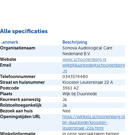
Alle specificaties
Kenmerk
Beschrijving
Organisatienaam
Sonova Audiological Care
Nederland B.V.
Website
www.schoonenberg.nl
Email
wijkbijduurstede@schoonenberg
.nl
Telefoonnummer
0343574480
Straat en huisnummer
Klooster Leuterstraat 22 A
Postcode
3961 AZ
Plaats
Wijk bij Duurstede
Keurmerk aanwezig
Ja
Rolstoeltoegankelijk
Ja
Bezoek aan huis
Nee
Openingstijden URL
https://winkels.schoonenberg.nl/wijk
bij-duurstede/klooster-
leuterstraat-22a.html
Winkelinformatie
In onze speciaalzaken helpen