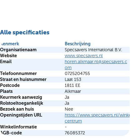
Alle specificaties
Kenmerk
Beschrijving
Organisatienaam
Specsavers International B.V.
Website
www.specsavers.nl
Email
horen.alkmaar.nl@specsavers.c
om
Telefoonnummer
0725204755
Straat en huisnummer
Laat 153
Postcode
1811 EE
Plaats
Alkmaar
Keurmerk aanwezig
Ja
Rolstoeltoegankelijk
Ja
Bezoek aan huis
Nee
Openingstijden URL
https://www.specsavers.nl/winkelzo
centrum
Winkelinformatie
-
AGB-code
76085372