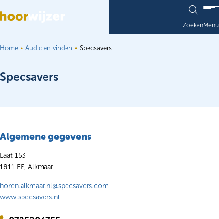
Ga naar de inhoud
Zoeken
Menu
Home
Audicien vinden
Specsavers
Specsavers
Algemene gegevens
Laat 153
1811 EE, Alkmaar
horen.alkmaar.nl@specsavers.com
www.specsavers.nl