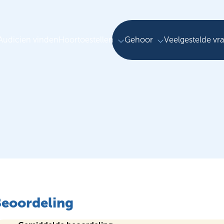
Audicien vinden
Hoortoestellen
Gehoor
Veelgestelde vr
Beoordeling