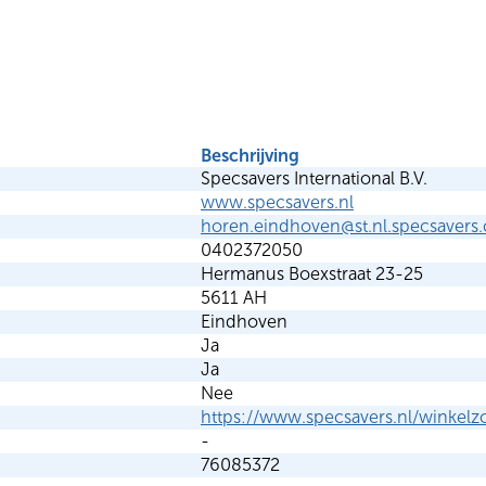
Beschrijving
Specsavers International B.V.
www.specsavers.nl
horen.eindhoven@st.nl.specsavers
0402372050
Hermanus Boexstraat 23-25
5611 AH
Eindhoven
Ja
Ja
Nee
https://www.specsavers.nl/winkel
-
76085372