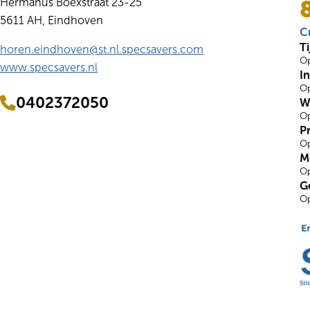
Hermanus Boexstraat 23-25
5611 AH, Eindhoven
Cr
Ti
horen.eindhoven@st.nl.specsavers.com
Op
www.specsavers.nl
I
Op
0402372050
W
Op
P
Op
M
Op
G
Op