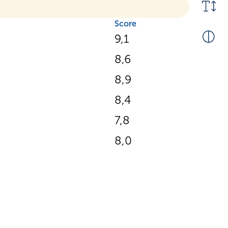
Score
9,1
8,6
8,9
8,4
7,8
8,0