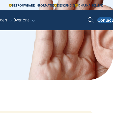
BETROUWBARE INFORMATIE
DESKUNDIG
ONAFHANKELIJK
agen
Over ons
Contact