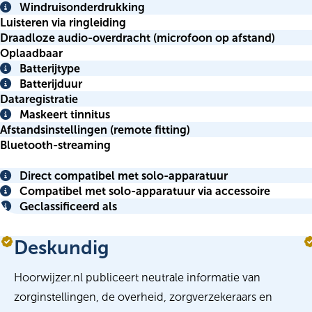
Info
Windruisonderdrukking
Info
Luisteren via ringleiding
Draadloze audio-overdracht (microfoon op afstand)
Oplaadbaar
Batterijtype
Info
Batterijduur
Info
Dataregistratie
Maskeert tinnitus
Info
Afstandsinstellingen (remote fitting)
Bluetooth-streaming
Direct compatibel met solo-apparatuur
Info
Compatibel met solo-apparatuur via accessoire
Info
Geclassificeerd als
Info
Deskundig
Hoorwijzer.nl publiceert neutrale informatie van
zorginstellingen, de overheid, zorgverzekeraars en