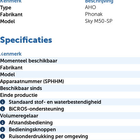
Kenmerk
Beschrijving
Type
AHO
Fabrikant
Phonak
Model
Sky M50-SP
Specificaties
Kenmerk
Momenteel beschikbaar
Fabrikant
Model
Apparaatnummer (SPHHM)
Beschikbaar sinds
Einde productie
Standaard stof- en waterbestendigheid
Info
BiCROS-ondersteuning
Info
Volumeregelaar
Afstandsbediening
Info
Bedieningsknoppen
Info
Ruisonderdrukking per omgeving