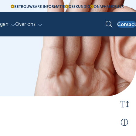
BETROUWBARE INFORMATIE
DESKUNDIG
ONAFHANKELIJK
agen
Over ons
Contact