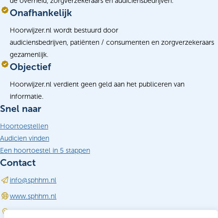
de overheid, zorgverzekeraars en audiciensbedrijven.
Onafhankelijk
Hoorwijzer.nl wordt bestuurd door
audiciensbedrijven, patiënten / consumenten en zorgverzekeraars
gezamenlijk.
Objectief
Hoorwijzer.nl verdient geen geld aan het publiceren van
informatie.
Snel naar
Hoortoestellen
Audicien vinden
Een hoortoestel in 5 stappen
Contact
info@sphhm.nl
(opent in nieuw tabblad)
www.sphhm.nl
Driebergen-Rijsenburg