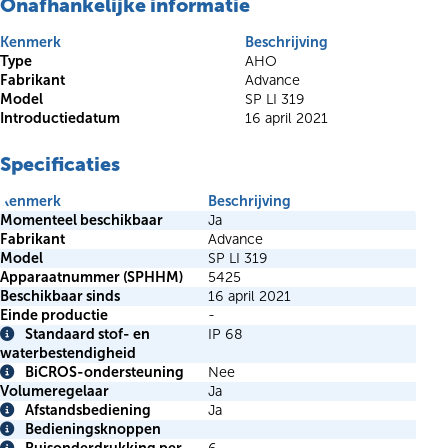
Onafhankelijke informatie
Kenmerk
Beschrijving
Type
AHO
Fabrikant
Advance
Model
SP LI 319
Introductiedatum
16 april 2021
Specificaties
Kenmerk
Beschrijving
Momenteel beschikbaar
Ja
Fabrikant
Advance
Model
SP LI 319
Apparaatnummer (SPHHM)
5425
Beschikbaar sinds
16 april 2021
Einde productie
-
Standaard stof- en
IP 68
Info
waterbestendigheid
BiCROS-ondersteuning
Nee
Info
Volumeregelaar
Ja
Afstandsbediening
Ja
Info
Bedieningsknoppen
Info