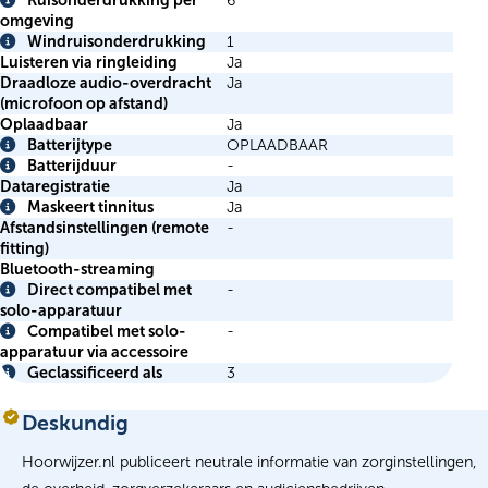
Ruisonderdrukking per
6
Info
omgeving
Windruisonderdrukking
1
Info
Luisteren via ringleiding
Ja
Draadloze audio-overdracht
Ja
(microfoon op afstand)
Oplaadbaar
Ja
Batterijtype
OPLAADBAAR
Info
Batterijduur
-
Info
Dataregistratie
Ja
Maskeert tinnitus
Ja
Info
Afstandsinstellingen (remote
-
fitting)
Bluetooth-streaming
Direct compatibel met
-
Info
solo-apparatuur
Compatibel met solo-
-
Info
apparatuur via accessoire
Geclassificeerd als
3
Info
Deskundig
Hoorwijzer.nl publiceert neutrale informatie van zorginstellingen,