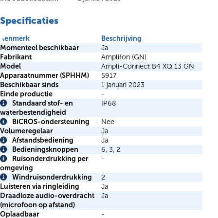
Specificaties
Kenmerk
Beschrijving
Momenteel beschikbaar
Ja
Fabrikant
Amplifon (GN)
Model
Ampli-Connect B4 XQ 13 GN
Apparaatnummer (SPHHM)
5917
Beschikbaar sinds
1 januari 2023
Einde productie
-
Standaard stof- en
IP68
Info
waterbestendigheid
BiCROS-ondersteuning
Nee
Info
Volumeregelaar
Ja
Afstandsbediening
Ja
Info
Bedieningsknoppen
6, 3, 2
Info
Ruisonderdrukking per
-
Info
omgeving
Windruisonderdrukking
2
Info
Luisteren via ringleiding
Ja
Draadloze audio-overdracht
Ja
(microfoon op afstand)
Oplaadbaar
-