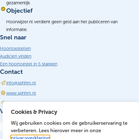
gezamenlijk.
Objectief
Hoorwijzer.nl verdient geen geld aan het publiceren van
informatie.
Snel naar
Hoortoestellen
Audicien vinden
Een hoortoestel in 5 stappen
Contact
info@sphhm.nl
(opent in nieuw tabblad)
www.sphhm.nl
Driebergen-Rijsenburg
Volg ons
Cookies & Privacy
LinkedIn
Wij gebruiken cookies om de gebruikerservaring te
(opent in nieuw tabblad)
verbeteren. Lees hierover meer in onze
privacyverklaring