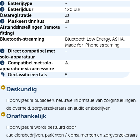
Batterijtype
-
Info
Batterijduur
120 uur
Info
Dataregistratie
Ja
Maskeert tinnitus
Ja
Info
Afstandsinstellingen (remote
-
fitting)
Bluetooth-streaming
Bluetooth Low Energy, ASHA,
Made for iPhone streaming
Direct compatibel met
-
Info
solo-apparatuur
Compatibel met solo-
Ja
Info
apparatuur via accessoire
Geclassificeerd als
5
Info
Deskundig
Hoorwijzer.nl publiceert neutrale informatie van zorginstellingen,
de overheid, zorgverzekeraars en audiciensbedrijven.
Onafhankelijk
Hoorwijzer.nl wordt bestuurd door
audiciensbedrijven, patiënten / consumenten en zorgverzekeraars