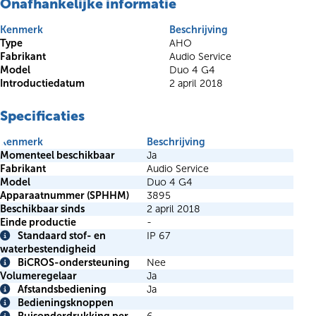
Onafhankelijke informatie
Kenmerk
Beschrijving
Type
AHO
Fabrikant
Audio Service
Model
Duo 4 G4
Introductiedatum
2 april 2018
Specificaties
Kenmerk
Beschrijving
Momenteel beschikbaar
Ja
Fabrikant
Audio Service
Model
Duo 4 G4
Apparaatnummer (SPHHM)
3895
Beschikbaar sinds
2 april 2018
Einde productie
-
Standaard stof- en
IP 67
Info
waterbestendigheid
BiCROS-ondersteuning
Nee
Info
Volumeregelaar
Ja
Afstandsbediening
Ja
Info
Bedieningsknoppen
Info