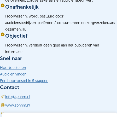
de overheid, zorgverzekeraars en audiciensbedrijven.
Onafhankelijk
Hoorwijzer.nl wordt bestuurd door
audiciensbedrijven, patiënten / consumenten en zorgverzekeraars
gezamenlijk.
Objectief
Hoorwijzer.nl verdient geen geld aan het publiceren van
informatie.
Snel naar
Hoortoestellen
Audicien vinden
Een hoortoestel in 5 stappen
Contact
info@sphhm.nl
(opent in nieuw tabblad)
www.sphhm.nl
Driebergen-Rijsenburg