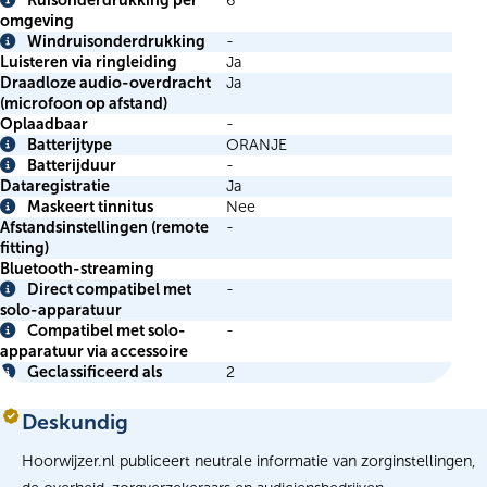
Ruisonderdrukking per
6
Info
omgeving
Windruisonderdrukking
-
Info
Luisteren via ringleiding
Ja
Draadloze audio-overdracht
Ja
(microfoon op afstand)
Oplaadbaar
-
Batterijtype
ORANJE
Info
Batterijduur
-
Info
Dataregistratie
Ja
Maskeert tinnitus
Nee
Info
Afstandsinstellingen (remote
-
fitting)
Bluetooth-streaming
Direct compatibel met
-
Info
solo-apparatuur
Compatibel met solo-
-
Info
apparatuur via accessoire
Geclassificeerd als
2
Info
Deskundig
Hoorwijzer.nl publiceert neutrale informatie van zorginstellingen,