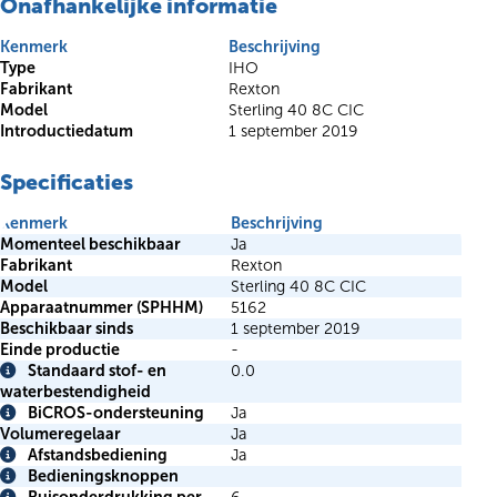
Onafhankelijke informatie
Kenmerk
Beschrijving
Type
IHO
Fabrikant
Rexton
Model
Sterling 40 8C CIC
Introductiedatum
1 september 2019
Specificaties
Kenmerk
Beschrijving
Momenteel beschikbaar
Ja
Fabrikant
Rexton
Model
Sterling 40 8C CIC
Apparaatnummer (SPHHM)
5162
Beschikbaar sinds
1 september 2019
Einde productie
-
Standaard stof- en
0.0
Info
waterbestendigheid
BiCROS-ondersteuning
Ja
Info
Volumeregelaar
Ja
Afstandsbediening
Ja
Info
Bedieningsknoppen
Info