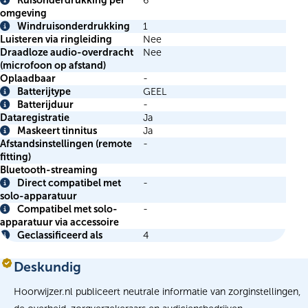
Ruisonderdrukking per
6
Info
omgeving
Windruisonderdrukking
1
Info
Luisteren via ringleiding
Nee
Draadloze audio-overdracht
Nee
(microfoon op afstand)
Oplaadbaar
-
Batterijtype
GEEL
Info
Batterijduur
-
Info
Dataregistratie
Ja
Maskeert tinnitus
Ja
Info
Afstandsinstellingen (remote
-
fitting)
Bluetooth-streaming
Direct compatibel met
-
Info
solo-apparatuur
Compatibel met solo-
-
Info
apparatuur via accessoire
Geclassificeerd als
4
Info
Deskundig
Hoorwijzer.nl publiceert neutrale informatie van zorginstellingen,