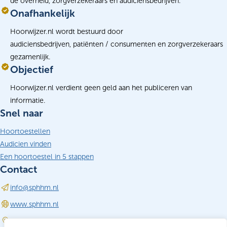
de overheid, zorgverzekeraars en audiciensbedrijven.
Onafhankelijk
Hoorwijzer.nl wordt bestuurd door
audiciensbedrijven, patiënten / consumenten en zorgverzekeraars
gezamenlijk.
Objectief
Hoorwijzer.nl verdient geen geld aan het publiceren van
informatie.
Snel naar
Hoortoestellen
Audicien vinden
Een hoortoestel in 5 stappen
Contact
info@sphhm.nl
(opent in nieuw tabblad)
www.sphhm.nl
Driebergen-Rijsenburg