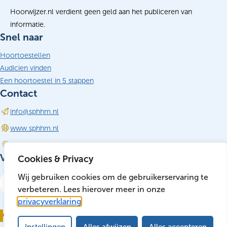
Hoorwijzer.nl verdient geen geld aan het publiceren van
informatie.
Snel naar
Hoortoestellen
Audicien vinden
Een hoortoestel in 5 stappen
Contact
info@sphhm.nl
(opent in nieuw tabblad)
www.sphhm.nl
Driebergen-Rijsenburg
Volg ons
Cookies & Privacy
LinkedIn
Wij gebruiken cookies om de gebruikerservaring te
(opent in nieuw tabblad)
verbeteren. Lees hierover meer in onze
privacyverklaring
Instellingen
Alles afwijzen
Alles accepteren