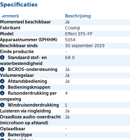
Specificaties
Kenmerk
Beschrijving
Momenteel beschikbaar
Ja
Fabrikant
Coselgi
Model
Effect EF5-FP
Apparaatnummer (SPHHM)
5054
Beschikbaar sinds
30 september 2019
Einde productie
-
Standaard stof- en
68.0
Info
waterbestendigheid
BiCROS-ondersteuning
Ja
Info
Volumeregelaar
Ja
Afstandsbediening
Ja
Info
Bedieningsknoppen
Info
Ruisonderdrukking per
4
Info
omgeving
Windruisonderdrukking
1
Info
Luisteren via ringleiding
Ja
Draadloze audio-overdracht
Ja
(microfoon op afstand)
Oplaadbaar
-
Batterijtype
-