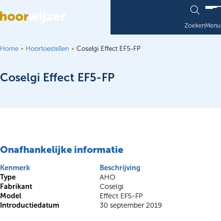
Ga naar de inhoud
Zoeken
Menu
Home
Hoortoestellen
Coselgi Effect EF5-FP
Coselgi Effect EF5-FP
Onafhankelijke informatie
Kenmerk
Beschrijving
Type
AHO
Fabrikant
Coselgi
Model
Effect EF5-FP
Introductiedatum
30 september 2019