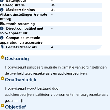
Info
Batterijduur
-
Info
Dataregistratie
Ja
Maskeert tinnitus
Ja
Info
Afstandsinstellingen (remote
-
fitting)
Bluetooth-streaming
Direct compatibel met
-
Info
solo-apparatuur
Compatibel met solo-
-
Info
apparatuur via accessoire
Geclassificeerd als
4
Info
Deskundig
Hoorwijzer.nl publiceert neutrale informatie van zorginstellingen,
de overheid, zorgverzekeraars en audiciensbedrijven.
Onafhankelijk
Hoorwijzer.nl wordt bestuurd door
audiciensbedrijven, patiënten / consumenten en zorgverzekeraars
gezamenlijk.
Objectief