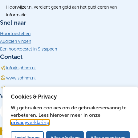
Hoorwijzer.nl verdient geen geld aan het publiceren van
informatie.
Snel naar
Hoortoestellen
Audicien vinden
Een hoortoestel in 5 stappen
Contact
info@sphhm.nl
(opent in nieuw tabblad)
www.sphhm.nl
Driebergen-Rijsenburg
Volg ons
Cookies & Privacy
LinkedIn
Wij gebruiken cookies om de gebruikerservaring te
(opent in nieuw tabblad)
verbeteren. Lees hierover meer in onze
privacyverklaring
Instellingen
Alles afwijzen
Alles accepteren