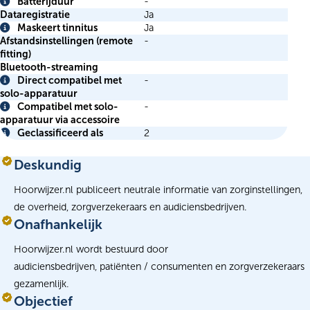
Info
Batterijduur
-
Info
Dataregistratie
Ja
Maskeert tinnitus
Ja
Info
Afstandsinstellingen (remote
-
fitting)
Bluetooth-streaming
Direct compatibel met
-
Info
solo-apparatuur
Compatibel met solo-
-
Info
apparatuur via accessoire
Geclassificeerd als
2
Info
Deskundig
Hoorwijzer.nl publiceert neutrale informatie van zorginstellingen,
de overheid, zorgverzekeraars en audiciensbedrijven.
Onafhankelijk
Hoorwijzer.nl wordt bestuurd door
audiciensbedrijven, patiënten / consumenten en zorgverzekeraars
gezamenlijk.
Objectief