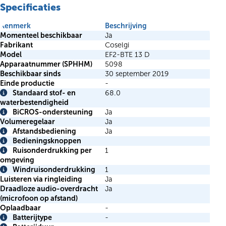
Specificaties
Kenmerk
Beschrijving
Momenteel beschikbaar
Ja
Fabrikant
Coselgi
Model
EF2-BTE 13 D
Apparaatnummer (SPHHM)
5098
Beschikbaar sinds
30 september 2019
Einde productie
-
Standaard stof- en
68.0
Info
waterbestendigheid
BiCROS-ondersteuning
Ja
Info
Volumeregelaar
Ja
Afstandsbediening
Ja
Info
Bedieningsknoppen
Info
Ruisonderdrukking per
1
Info
omgeving
Windruisonderdrukking
1
Info
Luisteren via ringleiding
Ja
Draadloze audio-overdracht
Ja
(microfoon op afstand)
Oplaadbaar
-
Batterijtype
-