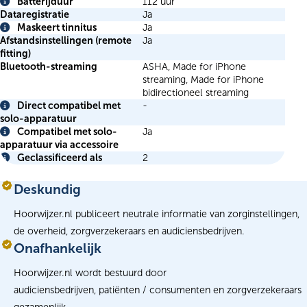
Info
Batterijduur
112 uur
Info
Dataregistratie
Ja
Maskeert tinnitus
Ja
Info
Afstandsinstellingen (remote
Ja
fitting)
Bluetooth-streaming
ASHA, Made for iPhone
streaming, Made for iPhone
bidirectioneel streaming
Direct compatibel met
-
Info
solo-apparatuur
Compatibel met solo-
Ja
Info
apparatuur via accessoire
Geclassificeerd als
2
Info
Deskundig
Hoorwijzer.nl publiceert neutrale informatie van zorginstellingen,
de overheid, zorgverzekeraars en audiciensbedrijven.
Onafhankelijk
Hoorwijzer.nl wordt bestuurd door
audiciensbedrijven, patiënten / consumenten en zorgverzekeraars