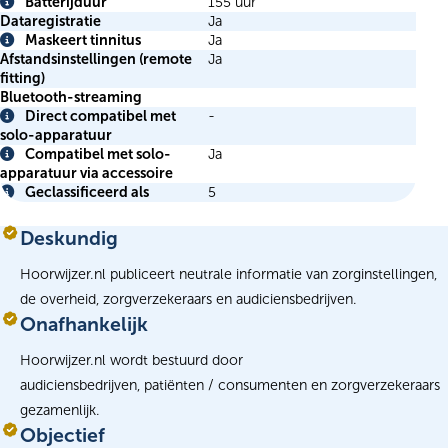
Info
Batterijduur
155 uur
Info
Dataregistratie
Ja
Maskeert tinnitus
Ja
Info
Afstandsinstellingen (remote
Ja
fitting)
Bluetooth-streaming
Direct compatibel met
-
Info
solo-apparatuur
Compatibel met solo-
Ja
Info
apparatuur via accessoire
Geclassificeerd als
5
Info
Deskundig
Hoorwijzer.nl publiceert neutrale informatie van zorginstellingen,
de overheid, zorgverzekeraars en audiciensbedrijven.
Onafhankelijk
Hoorwijzer.nl wordt bestuurd door
audiciensbedrijven, patiënten / consumenten en zorgverzekeraars
gezamenlijk.
Objectief