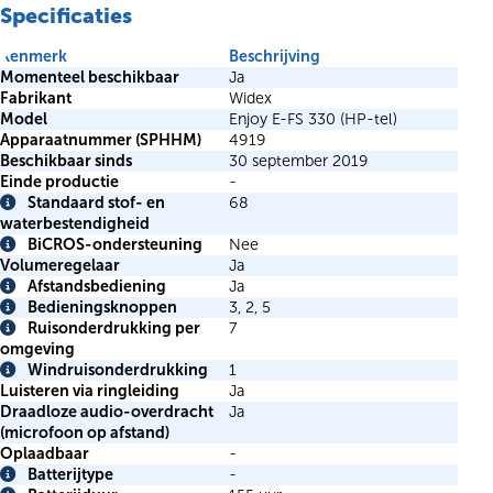
Specificaties
Kenmerk
Beschrijving
Momenteel beschikbaar
Ja
Fabrikant
Widex
Model
Enjoy E-FS 330 (HP-tel)
Apparaatnummer (SPHHM)
4919
Beschikbaar sinds
30 september 2019
Einde productie
-
Standaard stof- en
68
Info
waterbestendigheid
BiCROS-ondersteuning
Nee
Info
Volumeregelaar
Ja
Afstandsbediening
Ja
Info
Bedieningsknoppen
3, 2, 5
Info
Ruisonderdrukking per
7
Info
omgeving
Windruisonderdrukking
1
Info
Luisteren via ringleiding
Ja
Draadloze audio-overdracht
Ja
(microfoon op afstand)
Oplaadbaar
-
Batterijtype
-