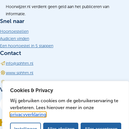
Hoorwijzer.nl verdient geen geld aan het publiceren van
informatie.
Snel naar
Hoortoestellen
Audicien vinden
Een hoortoestel in 5 stappen
Contact
info@sphhm.nl
(opent in nieuw tabblad)
www.sphhm.nl
Driebergen-Rijsenburg
Volg ons
Cookies & Privacy
LinkedIn
Wij gebruiken cookies om de gebruikerservaring te
(opent in nieuw tabblad)
verbeteren. Lees hierover meer in onze
privacyverklaring
Instellingen
Alles afwijzen
Alles accepteren