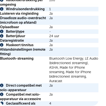
Ruisonderdrukking per
100
Info
omgeving
Windruisonderdrukking
1
Info
Luisteren via ringleiding
Ja
Draadloze audio-overdracht
Ja
(microfoon op afstand)
Oplaadbaar
Ja
Batterijtype
-
Info
Batterijduur
24 uur
Info
Dataregistratie
Ja
Maskeert tinnitus
Ja
Info
Afstandsinstellingen (remote
Ja
fitting)
Bluetooth-streaming
Bluetooth Low Energy, LE Audio
(bidirectioneel streaming),
ASHA, Made for iPhone
streaming, Made for iPhone
bidirectioneel streaming,
Auracast
Direct compatibel met
Ja
Info
solo-apparatuur
Compatibel met solo-
Ja
Info
apparatuur via accessoire
Geclassificeerd als
4