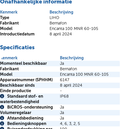
Onafhankelijke informatie
Kenmerk
Beschrijving
Type
LIHO
Fabrikant
Bernafon
Model
Encanta 100 MNR 60-105
Introductiedatum
8 april 2024
Specificaties
Kenmerk
Beschrijving
Momenteel beschikbaar
Ja
Fabrikant
Bernafon
Model
Encanta 100 MNR 60-105
Apparaatnummer (SPHHM)
6147
Beschikbaar sinds
8 april 2024
Einde productie
-
Standaard stof- en
IP68
Info
waterbestendigheid
BiCROS-ondersteuning
Ja
Info
Volumeregelaar
Ja
Afstandsbediening
Ja
Info
Bedieningsknoppen
4, 6, 3, 2, 5
Info