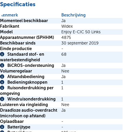
Specificaties
Kenmerk
Beschrijving
Momenteel beschikbaar
Ja
Fabrikant
Widex
Model
Enjoy E-CIC 50 Links
Apparaatnummer (SPHHM)
4875
Beschikbaar sinds
30 september 2019
Einde productie
-
Standaard stof- en
68
Info
waterbestendigheid
BiCROS-ondersteuning
Ja
Info
Volumeregelaar
Nee
Afstandsbediening
Ja
Info
Bedieningsknoppen
1
Info
Ruisonderdrukking per
1
Info
omgeving
Windruisonderdrukking
1
Info
Luisteren via ringleiding
Nee
Draadloze audio-overdracht
Ja
(microfoon op afstand)
Oplaadbaar
-
Batterijtype
-