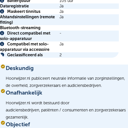
Info
Batterijduur
105 uur
Info
Dataregistratie
Ja
Maskeert tinnitus
Ja
Info
Afstandsinstellingen (remote
Ja
fitting)
Bluetooth-streaming
Direct compatibel met
-
Info
solo-apparatuur
Compatibel met solo-
Ja
Info
apparatuur via accessoire
Geclassificeerd als
2
Info
Deskundig
Hoorwijzer.nl publiceert neutrale informatie van zorginstellingen,
de overheid, zorgverzekeraars en audiciensbedrijven.
Onafhankelijk
Hoorwijzer.nl wordt bestuurd door
audiciensbedrijven, patiënten / consumenten en zorgverzekeraars
gezamenlijk.
Objectief