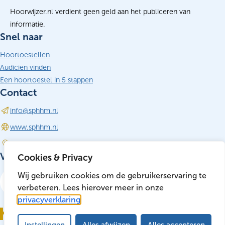
Hoorwijzer.nl verdient geen geld aan het publiceren van
informatie.
Snel naar
Hoortoestellen
Audicien vinden
Een hoortoestel in 5 stappen
Contact
info@sphhm.nl
(opent in nieuw tabblad)
www.sphhm.nl
Driebergen-Rijsenburg
Volg ons
Cookies & Privacy
LinkedIn
Wij gebruiken cookies om de gebruikerservaring te
(opent in nieuw tabblad)
verbeteren. Lees hierover meer in onze
privacyverklaring
Instellingen
Alles afwijzen
Alles accepteren