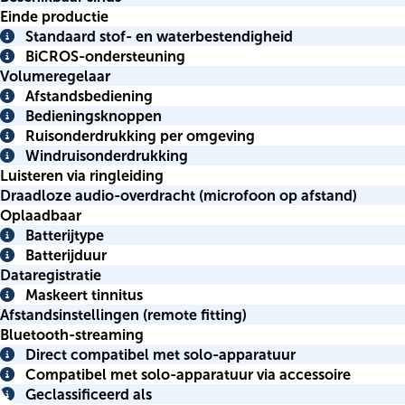
Einde productie
Standaard stof- en waterbestendigheid
Info
BiCROS-ondersteuning
Info
Volumeregelaar
Afstandsbediening
Info
Bedieningsknoppen
Info
Ruisonderdrukking per omgeving
Info
Windruisonderdrukking
Info
Luisteren via ringleiding
Draadloze audio-overdracht (microfoon op afstand)
Oplaadbaar
Batterijtype
Info
Batterijduur
Info
Dataregistratie
Maskeert tinnitus
Info
Afstandsinstellingen (remote fitting)
Bluetooth-streaming
Direct compatibel met solo-apparatuur
Info
Compatibel met solo-apparatuur via accessoire
Info
Geclassificeerd als