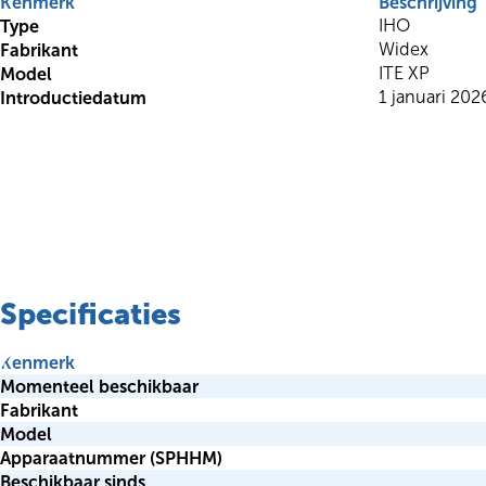
Kenmerk
Beschrijving
Type
IHO
Fabrikant
Widex
Model
ITE XP
Introductiedatum
1 januari 202
Specificaties
Kenmerk
Momenteel beschikbaar
Fabrikant
Model
Apparaatnummer (SPHHM)
Beschikbaar sinds